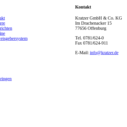
Kontakt
akt
Kratzer GmbH & Co. KG
ere
Im Drachenacker 15
richten
77656 Offenburg
ine
Tel. 0781/624-0
eisgebersystem
Fax 0781/624-911
E-Mail:
info@kratzer.de
pringen